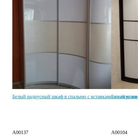
Белый радиусный шкаф в спальню с вставками из экокожи
Белый угло
A00137
A00104