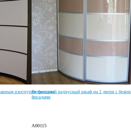
лавным изогнутым фасадом
Встроенный радиусный шкаф на 2 двери с беже
фасадами
A00115