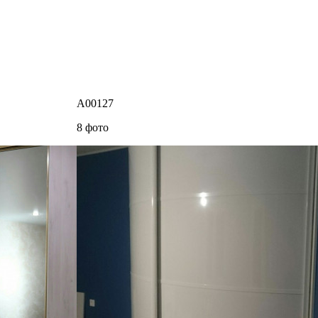
A00127
8 фото