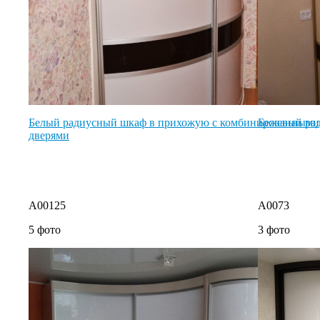
Белый радиусный шкаф в прихожую с комбинированными
Бежевый ра
дверями
A00125
A0073
5 фото
3 фото