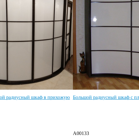
вой радиусный шкаф в прихожую
Большой радиусный шкаф с п
A00133