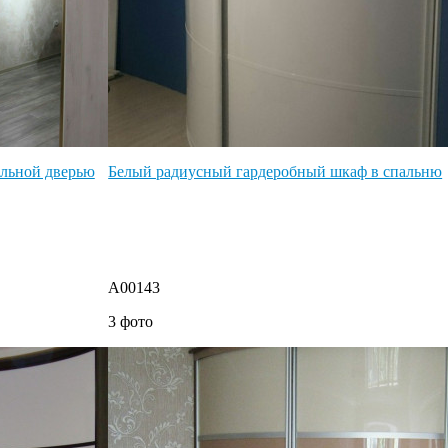
альной дверью
Белый радиусный гардеробный шкаф в спальню
A00143
3 фото