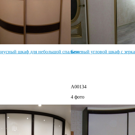
диусный шкаф для небольшой спальни
Бежевый угловой шкаф с зерк
A00134
4 фото