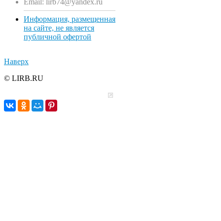
Email: lirb74@yandex.ru
Информация, размещенная
на сайте, не является
публичной офертой
Наверх
© LIRB.RU