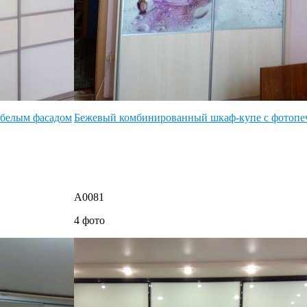
 белым фасадом
Бежевый комбинированный шкаф-купе с фотопе
A0081
4 фото