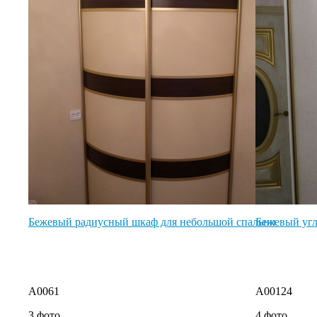
Бежевый радиусный шкаф для небольшой спальни
Бежевый угл
A0061
A00124
3 фото
4 фото