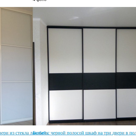
ери из стекла лакобель
Белый с черной полосой шкаф на три двери в по