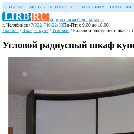
ГЛАВНАЯ
МЕБЕЛЬ НА ЗАКАЗ
ЗАКАЗЧИКУ
ГАРАНТИИ
Корпусная мебель на заказ
г. Челябинск
+7(922)740-22-33
Пн-Пт: с 9.00 до 18.00
Главная
/
Шкафы купе
/
Угловые
/
Большой радиусный шкаф с 
Угловой радиусный шкаф куп