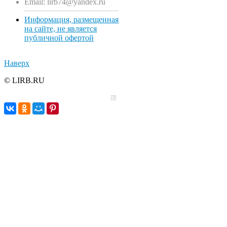
Email: lirb74@yandex.ru
Информация, размещенная
на сайте, не является
публичной офертой
Наверх
© LIRB.RU