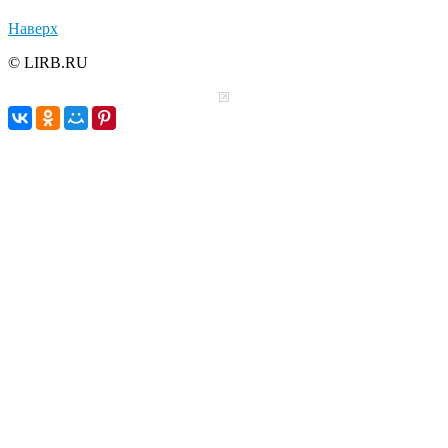
Наверх
© LIRB.RU