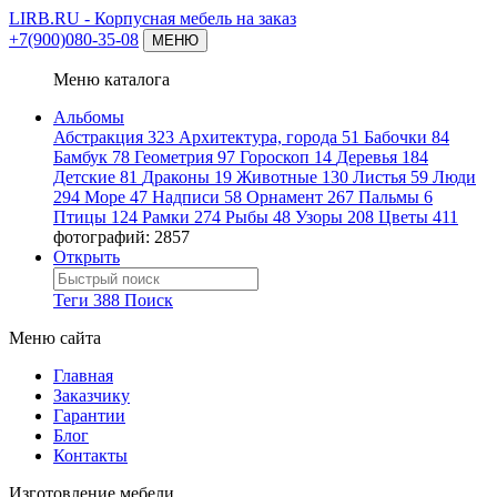
LIRB.RU
- Корпусная мебель на заказ
+7(900)080-35-08
МЕНЮ
Меню каталога
Альбомы
Абстракция
323
Архитектура, города
51
Бабочки
84
Бамбук
78
Геометрия
97
Гороскоп
14
Деревья
184
Детские
81
Драконы
19
Животные
130
Листья
59
Люди
294
Море
47
Надписи
58
Орнамент
267
Пальмы
6
Птицы
124
Рамки
274
Рыбы
48
Узоры
208
Цветы
411
фотографий: 2857
Открыть
Теги
388
Поиск
Меню сайта
Главная
Заказчику
Гарантии
Блог
Контакты
Изготовление мебели