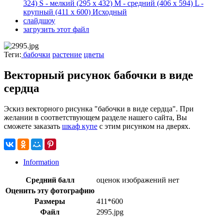
324)
S - мелкий
(295 x 432)
M - средний
(406 x 594)
L -
крупный
(411 x 600)
Исходный
слайдшоу
загрузить этот файл
Теги:
бабочки
растение
цветы
Векторный рисунок бабочки в виде
сердца
Эскиз векторного рисунка "бабочки в виде сердца". При
желании в соответствующем разделе нашего сайта, Вы
сможете заказать
шкаф купе
с этим рисунком на дверях.
Information
Средний балл
оценок изображений нет
Оценить эту фотографию
Размеры
411*600
Файл
2995.jpg