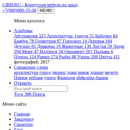
LIRB.RU
- Корпусная мебель на заказ
+7(900)080-35-08
МЕНЮ
Меню каталога
Альбомы
Абстракция
323
Архитектура, города
51
Бабочки
84
Бамбук
78
Геометрия
97
Гороскоп
14
Деревья
184
Детские
81
Драконы
19
Животные
130
Листья
59
Люди
294
Море
47
Надписи
58
Орнамент
267
Пальмы
6
Птицы
124
Рамки
274
Рыбы
48
Узоры
208
Цветы
411
фотографий: 2857
Связанные слова
архитектура
город
дворец
дома
замок
здание
мечеть
Париж
пейзаж
улица
Франция
эйфелева башня
Открыть
Теги
388
Поиск
Меню сайта
Главная
Заказчику
Гарантии
Блог