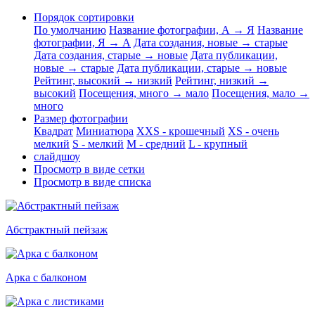
Порядок сортировки
По умолчанию
Название фотографии, А → Я
Название
фотографии, Я → А
Дата создания, новые → старые
Дата создания, старые → новые
Дата публикации,
новые → старые
Дата публикации, старые → новые
Рейтинг, высокий → низкий
Рейтинг, низкий →
высокий
Посещения, много → мало
Посещения, мало →
много
Размер фотографии
Квадрат
Миниатюра
XXS - крошечный
XS - очень
мелкий
S - мелкий
M - средний
L - крупный
слайдшоу
Просмотр в виде сетки
Просмотр в виде списка
Абстрактный пейзаж
Арка с балконом