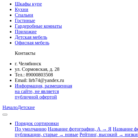
Шкафы купе
Кухни
Спальни
Гостиные
Гардеробные комнаты
Прихожие
Детская мебель
Офисная мебель
Контакты
г. Челябинск
ул. Сормовская, д. 28
Тел.: 89000803508
Email: lirb74@yandex.ru
Информация, размещенная
на сайте, не является
публичной офертой
Начало
Детские
Порядок сортировки
По умолчанию
Название фотографии, А → Я
Название ф
публикации, старые → новые
Рейтинг, высокий → низки