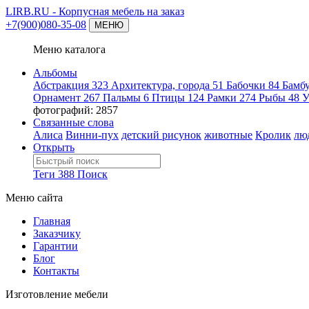
LIRB.RU
- Корпусная мебель на заказ
+7(900)080-35-08
МЕНЮ
Меню каталога
Альбомы
Абстракция
323
Архитектура, города
51
Бабочки
84
Бамб
Орнамент
267
Пальмы
6
Птицы
124
Рамки
274
Рыбы
48
У
фотографий: 2857
Связанные слова
Алиса
Винни-пух
детский рисунок
животные
Кролик
лю
Открыть
Теги
388
Поиск
Меню сайта
Главная
Заказчику
Гарантии
Блог
Контакты
Изготовление мебели