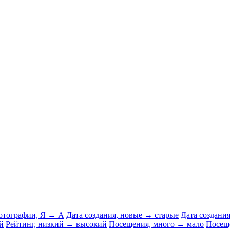
отографии, Я → А
Дата создания, новые → старые
Дата создани
й
Рейтинг, низкий → высокий
Посещения, много → мало
Посещ