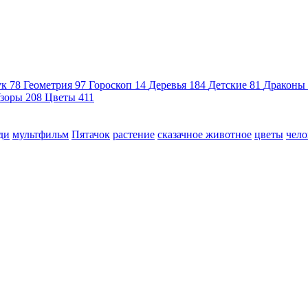
ук
78
Геометрия
97
Гороскоп
14
Деревья
184
Детские
81
Драконы
зоры
208
Цветы
411
ди
мультфильм
Пятачок
растение
сказачное животное
цветы
чело