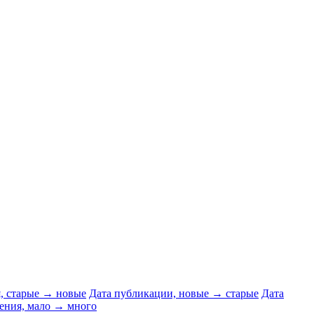
я, старые → новые
Дата публикации, новые → старые
Дата
ения, мало → много