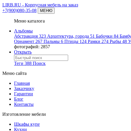
LIRB.RU
- Корпусная мебель на заказ
+7(900)080-35-08
МЕНЮ
Меню каталога
Альбомы
Абстракция
323
Архитектура, города
51
Бабочки
84
Бамб
Орнамент
267
Пальмы
6
Птицы
124
Рамки
274
Рыбы
48
У
фотографий: 2857
Открыть
Теги
388
Поиск
Меню сайта
Главная
Заказчику
Гарантии
Блог
Контакты
Изготовление мебели
Шкафы купе
Кухни