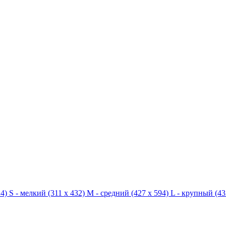
4)
S - мелкий
(311 x 432)
M - средний
(427 x 594)
L - крупный
(43