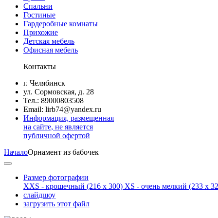
Спальни
Гостиные
Гардеробные комнаты
Прихожие
Детская мебель
Офисная мебель
Контакты
г. Челябинск
ул. Сормовская, д. 28
Тел.: 89000803508
Email: lirb74@yandex.ru
Информация, размещенная
на сайте, не является
публичной офертой
Начало
Орнамент из бабочек
Размер фотографии
XXS - крошечный
(216 x 300)
XS - очень мелкий
(233 x 32
слайдшоу
загрузить этот файл