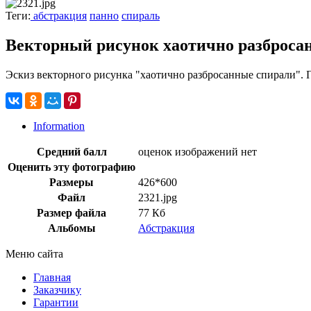
Теги:
абстракция
панно
спираль
Векторный рисунок хаотично разброса
Эскиз векторного рисунка "хаотично разбросанные спирали". 
Information
Средний балл
оценок изображений нет
Оценить эту фотографию
Размеры
426*600
Файл
2321.jpg
Размер файла
77 Кб
Альбомы
Абстракция
Меню сайта
Главная
Заказчику
Гарантии