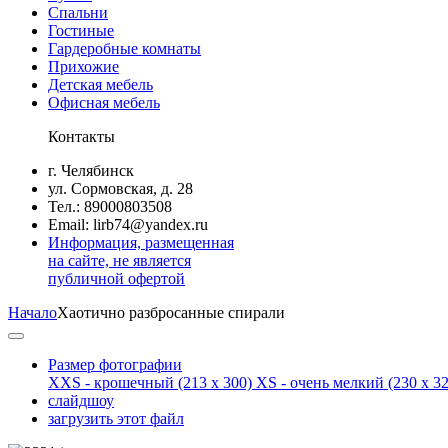
Спальни
Гостиные
Гардеробные комнаты
Прихожие
Детская мебель
Офисная мебель
Контакты
г. Челябинск
ул. Сормовская, д. 28
Тел.: 89000803508
Email: lirb74@yandex.ru
Информация, размещенная
на сайте, не является
публичной офертой
Начало
Хаотично разбросанные спирали
Размер фотографии
XXS - крошечный
(213 x 300)
XS - очень мелкий
(230 x 32
слайдшоу
загрузить этот файл