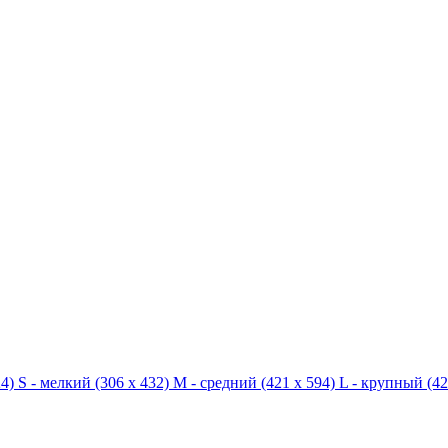
4)
S - мелкий
(306 x 432)
M - средний
(421 x 594)
L - крупный
(42