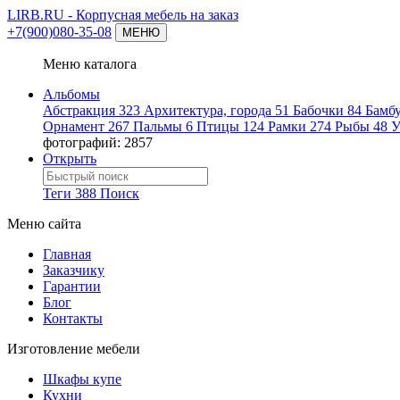
LIRB.RU
- Корпусная мебель на заказ
+7(900)080-35-08
МЕНЮ
Меню каталога
Альбомы
Абстракция
323
Архитектура, города
51
Бабочки
84
Бамб
Орнамент
267
Пальмы
6
Птицы
124
Рамки
274
Рыбы
48
У
фотографий: 2857
Открыть
Теги
388
Поиск
Меню сайта
Главная
Заказчику
Гарантии
Блог
Контакты
Изготовление мебели
Шкафы купе
Кухни