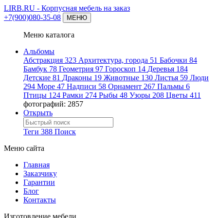
LIRB.RU
- Корпусная мебель на заказ
+7(900)080-35-08
МЕНЮ
Меню каталога
Альбомы
Абстракция
323
Архитектура, города
51
Бабочки
84
Бамбук
78
Геометрия
97
Гороскоп
14
Деревья
184
Детские
81
Драконы
19
Животные
130
Листья
59
Люди
294
Море
47
Надписи
58
Орнамент
267
Пальмы
6
Птицы
124
Рамки
274
Рыбы
48
Узоры
208
Цветы
411
фотографий: 2857
Открыть
Теги
388
Поиск
Меню сайта
Главная
Заказчику
Гарантии
Блог
Контакты
Изготовление мебели