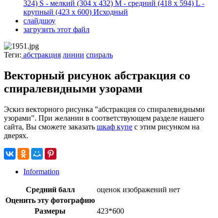
324)
S - мелкий
(304 x 432)
M - средний
(418 x 594)
L -
крупный
(423 x 600)
Исходный
слайдшоу
загрузить этот файл
Теги:
абстракция
линии
спираль
Векторный рисунок абстракция со
спиралевидными узорами
Эскиз векторного рисунка "абстракция со спиралевидными
узорами". При желании в соответствующем разделе нашего
сайта, Вы сможете заказать
шкаф купе
с этим рисунком на
дверях.
Information
Средний балл
оценок изображений нет
Оценить эту фотографию
Размеры
423*600