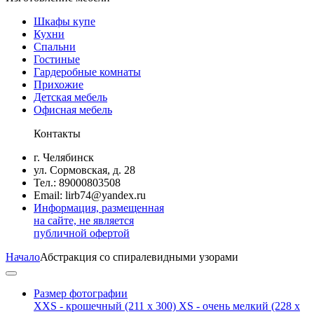
Шкафы купе
Кухни
Спальни
Гостиные
Гардеробные комнаты
Прихожие
Детская мебель
Офисная мебель
Контакты
г. Челябинск
ул. Сормовская, д. 28
Тел.: 89000803508
Email: lirb74@yandex.ru
Информация, размещенная
на сайте, не является
публичной офертой
Начало
Абстракция со спиралевидными узорами
Размер фотографии
XXS - крошечный
(211 x 300)
XS - очень мелкий
(228 x