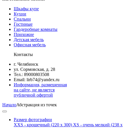
Шкафы купе
Кухни
Спальни
Гостиные
Гардеробные комнаты
Прихожие
Детская мебель
Офисная мебель
Контакты
г. Челябинск
ул. Сормовская, д. 28
Тел.: 89000803508
Email: lirb74@yandex.ru
Информация, размещенная
на сайте, не является
публичной офертой
Начало
Абстракция из точек
Размер фотографии
XXS - крошечный
(220 x 300)
XS - очень мелкий
(238 x