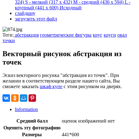
324)
S - мелкий
(317 x 432)
M - средний
(436 x 594)
L -
крупный
(441 x 600)
Исходный
слайдшоу
загрузить этот файл
Теги:
абстракция
геометрические фигуры
круг
круги
овал
точки
Векторный рисунок абстракция из
точек
Эскиз векторного рисунка "абстракция из точек". При
желании в соответствующем разделе нашего сайта, Вы
сможете заказать
шкаф купе
с этим рисунком на дверях.
Information
Средний балл
оценок изображений нет
Оценить эту фотографию
Размеры
441*600