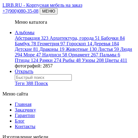
LIRB.RU
- Корпусная мебель на заказ
+7(900)080-35-08
МЕНЮ
Меню каталога
Альбомы
Абстракция
323
Архитектура, города
51
Бабочки
84
Бамбук
78
Геометрия
97
Гороскоп
14
Деревья
184
Детские
81
Драконы
19
Животные
130
Листья
59
Люди
294
Море
47
Надписи
58
Орнамент
267
Пальмы
6
Птицы
124
Рамки
274
Рыбы
48
Узоры
208
Цветы
411
фотографий: 2857
Открыть
Теги
388
Поиск
Меню сайта
Главная
Заказчику
Гарантии
Блог
Контакты
Изготовление мебели