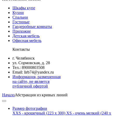
Шкафы купе
Кухни
Спальни
Гостиные
Гардеробные комнаты
Прихожие
Детская мебель
Офисная мебель
Контакты
г. Челябинск
ул. Сормовская, д. 28
Тел.: 89000803508
Email: lirb74@yandex.ru
Информация, размещенная
на сайте, не является
публичной офертой
Начало
Абстракция из кривых линий
Размер фотографии
XXS - крошечный
(223 x 300)
XS - очень мелкий
(240 x