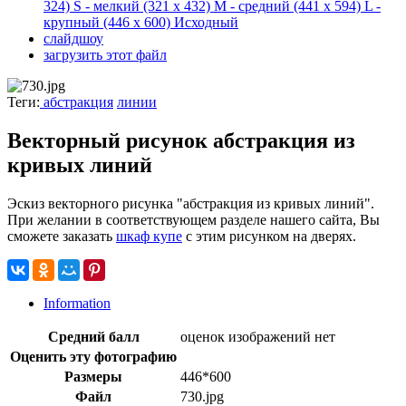
324)
S - мелкий
(321 x 432)
M - средний
(441 x 594)
L -
крупный
(446 x 600)
Исходный
слайдшоу
загрузить этот файл
Теги:
абстракция
линии
Векторный рисунок абстракция из
кривых линий
Эскиз векторного рисунка "абстракция из кривых линий".
При желании в соответствующем разделе нашего сайта, Вы
сможете заказать
шкаф купе
с этим рисунком на дверях.
Information
Средний балл
оценок изображений нет
Оценить эту фотографию
Размеры
446*600
Файл
730.jpg