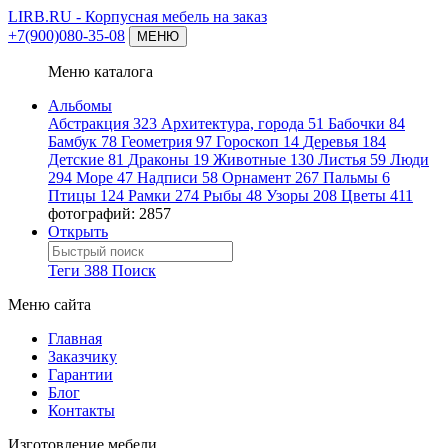
LIRB.RU
- Корпусная мебель на заказ
+7(900)080-35-08
МЕНЮ
Меню каталога
Альбомы
Абстракция
323
Архитектура, города
51
Бабочки
84
Бамбук
78
Геометрия
97
Гороскоп
14
Деревья
184
Детские
81
Драконы
19
Животные
130
Листья
59
Люди
294
Море
47
Надписи
58
Орнамент
267
Пальмы
6
Птицы
124
Рамки
274
Рыбы
48
Узоры
208
Цветы
411
фотографий: 2857
Открыть
Теги
388
Поиск
Меню сайта
Главная
Заказчику
Гарантии
Блог
Контакты
Изготовление мебели