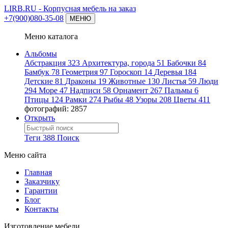
LIRB.RU
- Корпусная мебель на заказ
+7(900)080-35-08
МЕНЮ
Меню каталога
Альбомы
Абстракция
323
Архитектура, города
51
Бабочки
84
Бамбук
78
Геометрия
97
Гороскоп
14
Деревья
184
Детские
81
Драконы
19
Животные
130
Листья
59
Люди
294
Море
47
Надписи
58
Орнамент
267
Пальмы
6
Птицы
124
Рамки
274
Рыбы
48
Узоры
208
Цветы
411
фотографий: 2857
Открыть
Теги
388
Поиск
Меню сайта
Главная
Заказчику
Гарантии
Блог
Контакты
Изготовление мебели