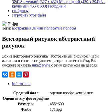
324)
S - мелкий
(327 x 432)
M - средний
(450 x 594)
L -
крупный
(455 x 600)
Исходный
слайдшоу
загрузить этот файл
Теги:
абстракция
линии
полосатые
полосы
Векторный рисунок абстрактный
рисунок
Эскиз векторного рисунка "абстрактный рисунок". При
желании в соответствующем разделе нашего сайта, Вы
сможете заказать
шкаф купе
с этим рисунком на дверях.
Information
Средний балл
оценок изображений нет
Оценить эту фотографию
Размеры
455*600
Файл
171.jpg