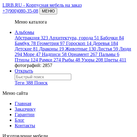
LIRB.RU
- Корпусная мебель на заказ
+7(900)080-35-08
МЕНЮ
Меню каталога
Альбомы
Абстракция
323
Архитектура, города
51
Бабочки
84
Бамбук
78
Геометрия
97
Гороскоп
14
Деревья
184
Детские
81
Драконы
19
Животные
130
Листья
59
Люди
294
Море
47
Надписи
58
Орнамент
267
Пальмы
6
Птицы
124
Рамки
274
Рыбы
48
Узоры
208
Цветы
411
фотографий: 2857
Открыть
Теги
388
Поиск
Меню сайта
Главная
Заказчику
Гарантии
Блог
Контакты
Изготовление мебели