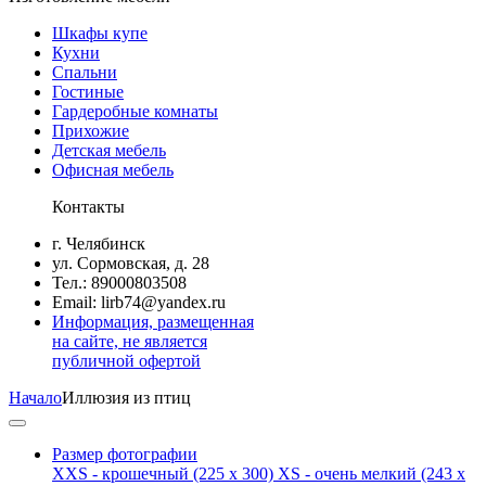
Шкафы купе
Кухни
Спальни
Гостиные
Гардеробные комнаты
Прихожие
Детская мебель
Офисная мебель
Контакты
г. Челябинск
ул. Сормовская, д. 28
Тел.: 89000803508
Email: lirb74@yandex.ru
Информация, размещенная
на сайте, не является
публичной офертой
Начало
Иллюзия из птиц
Размер фотографии
XXS - крошечный
(225 x 300)
XS - очень мелкий
(243 x