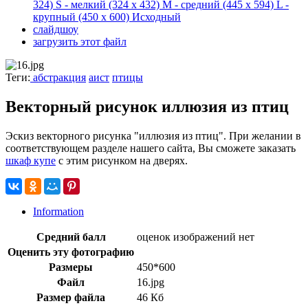
324)
S - мелкий
(324 x 432)
M - средний
(445 x 594)
L -
крупный
(450 x 600)
Исходный
слайдшоу
загрузить этот файл
Теги:
абстракция
аист
птицы
Векторный рисунок иллюзия из птиц
Эскиз векторного рисунка "иллюзия из птиц". При желании в
соответствующем разделе нашего сайта, Вы сможете заказать
шкаф купе
с этим рисунком на дверях.
Information
Средний балл
оценок изображений нет
Оценить эту фотографию
Размеры
450*600
Файл
16.jpg
Размер файла
46 Кб