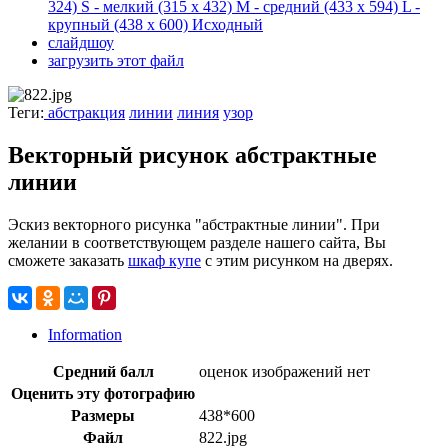
324)
S - мелкий
(315 x 432)
M - средний
(433 x 594)
L -
крупный
(438 x 600)
Исходный
слайдшоу
загрузить этот файл
Теги:
абстракция
линии
линия
узор
Векторный рисунок абстрактные
линии
Эскиз векторного рисунка "абстрактные линии". При
желании в соответствующем разделе нашего сайта, Вы
сможете заказать
шкаф купе
с этим рисунком на дверях.
Information
Средний балл
оценок изображений нет
Оценить эту фотографию
Размеры
438*600
Файл
822.jpg