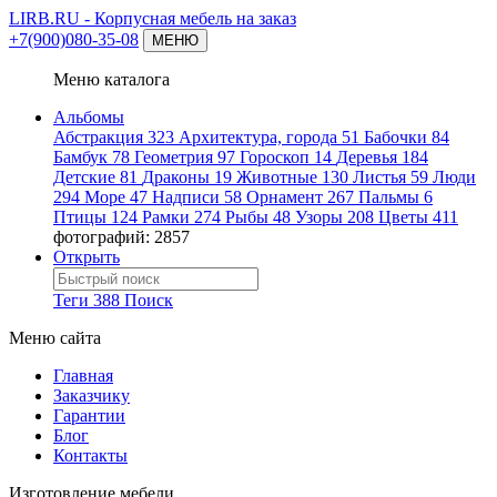
LIRB.RU
- Корпусная мебель на заказ
+7(900)080-35-08
МЕНЮ
Меню каталога
Альбомы
Абстракция
323
Архитектура, города
51
Бабочки
84
Бамбук
78
Геометрия
97
Гороскоп
14
Деревья
184
Детские
81
Драконы
19
Животные
130
Листья
59
Люди
294
Море
47
Надписи
58
Орнамент
267
Пальмы
6
Птицы
124
Рамки
274
Рыбы
48
Узоры
208
Цветы
411
фотографий: 2857
Открыть
Теги
388
Поиск
Меню сайта
Главная
Заказчику
Гарантии
Блог
Контакты
Изготовление мебели