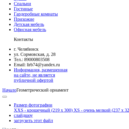
Спальни
Гостиные
Гардеробные комнаты
Прихожие
Детская мебель
Офисная мебель
Контакты
г. Челябинск
ул. Сормовская, д. 28
Тел.: 89000803508
Email: lirb74@yandex.ru
Информация, размещенная
на сайте, не является
публичной офертой
Начало
Геометрический орнамент
Размер фотографии
XXS - крошечный
(219 x 300)
XS - очень мелкий
(237 x 32
слайдшоу
загрузить этот файл