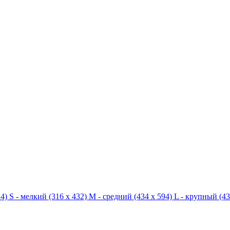
4)
S - мелкий
(316 x 432)
M - средний
(434 x 594)
L - крупный
(43