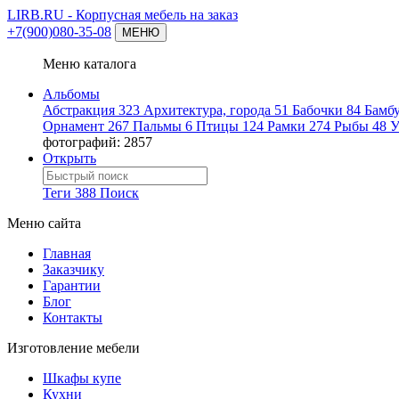
LIRB.RU
- Корпусная мебель на заказ
+7(900)080-35-08
МЕНЮ
Меню каталога
Альбомы
Абстракция
323
Архитектура, города
51
Бабочки
84
Бамб
Орнамент
267
Пальмы
6
Птицы
124
Рамки
274
Рыбы
48
У
фотографий: 2857
Открыть
Теги
388
Поиск
Меню сайта
Главная
Заказчику
Гарантии
Блог
Контакты
Изготовление мебели
Шкафы купе
Кухни