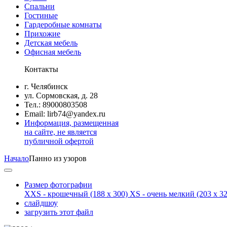
Спальни
Гостиные
Гардеробные комнаты
Прихожие
Детская мебель
Офисная мебель
Контакты
г. Челябинск
ул. Сормовская, д. 28
Тел.: 89000803508
Email: lirb74@yandex.ru
Информация, размещенная
на сайте, не является
публичной офертой
Начало
Панно из узоров
Размер фотографии
XXS - крошечный
(188 x 300)
XS - очень мелкий
(203 x 32
слайдшоу
загрузить этот файл