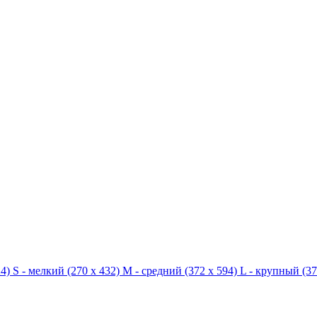
4)
S - мелкий
(270 x 432)
M - средний
(372 x 594)
L - крупный
(37