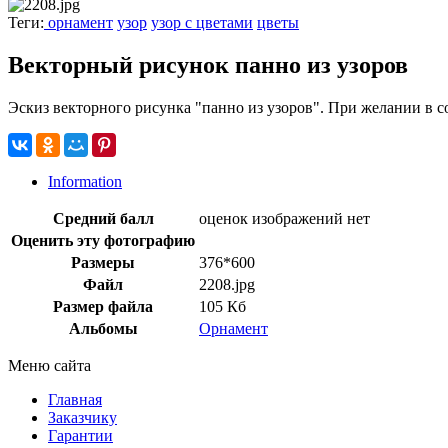
Теги:
орнамент
узор
узор с цветами
цветы
Векторный рисунок панно из узоров
Эскиз векторного рисунка "панно из узоров". При желании в с
Information
Средний балл
оценок изображений нет
Оценить эту фотографию
Размеры
376*600
Файл
2208.jpg
Размер файла
105 Кб
Альбомы
Орнамент
Меню сайта
Главная
Заказчику
Гарантии