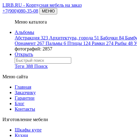
LIRB.RU
- Корпусная мебель на заказ
+7(900)080-35-08
МЕНЮ
Меню каталога
Альбомы
Абстракция
323
Архитектура, города
51
Бабочки
84
Бамб
Орнамент
267
Пальмы
6
Птицы
124
Рамки
274
Рыбы
48
У
фотографий: 2857
Открыть
Теги
388
Поиск
Меню сайта
Главная
Заказчику
Гарантии
Блог
Контакты
Изготовление мебели
Шкафы купе
Кухни