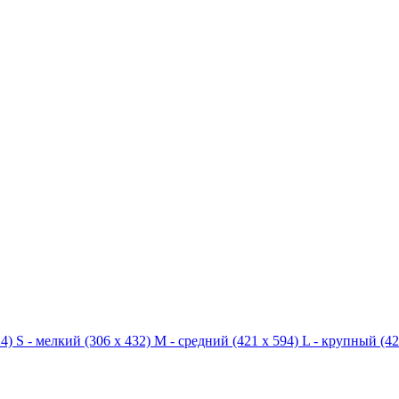
4)
S - мелкий
(306 x 432)
M - средний
(421 x 594)
L - крупный
(42