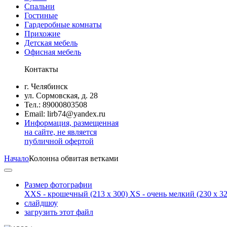
Спальни
Гостиные
Гардеробные комнаты
Прихожие
Детская мебель
Офисная мебель
Контакты
г. Челябинск
ул. Сормовская, д. 28
Тел.: 89000803508
Email: lirb74@yandex.ru
Информация, размещенная
на сайте, не является
публичной офертой
Начало
Колонна обвитая ветками
Размер фотографии
XXS - крошечный
(213 x 300)
XS - очень мелкий
(230 x 32
слайдшоу
загрузить этот файл