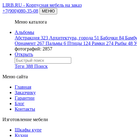
LIRB.RU
- Корпусная мебель на заказ
+7(900)080-35-08
МЕНЮ
Меню каталога
Альбомы
Абстракция
323
Архитектура, города
51
Бабочки
84
Бамб
Орнамент
267
Пальмы
6
Птицы
124
Рамки
274
Рыбы
48
У
фотографий: 2857
Открыть
Теги
388
Поиск
Меню сайта
Главная
Заказчику
Гарантии
Блог
Контакты
Изготовление мебели
Шкафы купе
Кухни