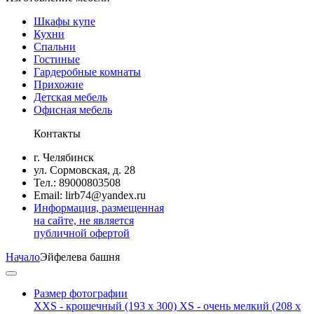
Шкафы купе
Кухни
Спальни
Гостиные
Гардеробные комнаты
Прихожие
Детская мебель
Офисная мебель
Контакты
г. Челябинск
ул. Сормовская, д. 28
Тел.: 89000803508
Email: lirb74@yandex.ru
Информация, размещенная
на сайте, не является
публичной офертой
Начало
Эйфелева башня
Размер фотографии
XXS - крошечный
(193 x 300)
XS - очень мелкий
(208 x