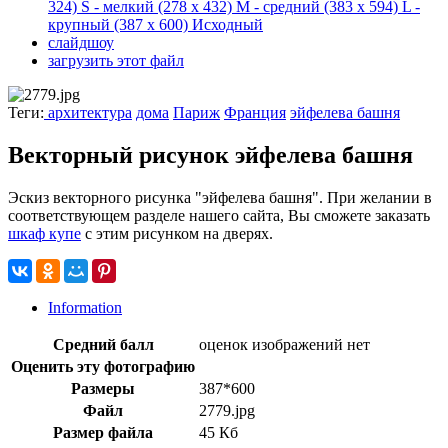
324)
S - мелкий
(278 x 432)
M - средний
(383 x 594)
L -
крупный
(387 x 600)
Исходный
слайдшоу
загрузить этот файл
Теги:
архитектура
дома
Париж
Франция
эйфелева башня
Векторный рисунок эйфелева башня
Эскиз векторного рисунка "эйфелева башня". При желании в
соответствующем разделе нашего сайта, Вы сможете заказать
шкаф купе
с этим рисунком на дверях.
Information
Средний балл
оценок изображений нет
Оценить эту фотографию
Размеры
387*600
Файл
2779.jpg
Размер файла
45 Кб