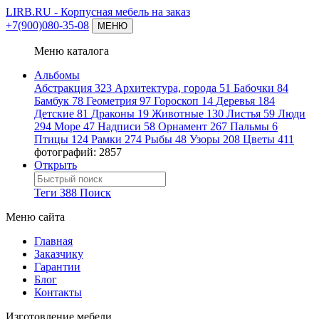
LIRB.RU
- Корпусная мебель на заказ
+7(900)080-35-08
МЕНЮ
Меню каталога
Альбомы
Абстракция
323
Архитектура, города
51
Бабочки
84
Бамбук
78
Геометрия
97
Гороскоп
14
Деревья
184
Детские
81
Драконы
19
Животные
130
Листья
59
Люди
294
Море
47
Надписи
58
Орнамент
267
Пальмы
6
Птицы
124
Рамки
274
Рыбы
48
Узоры
208
Цветы
411
фотографий: 2857
Открыть
Теги
388
Поиск
Меню сайта
Главная
Заказчику
Гарантии
Блог
Контакты
Изготовление мебели