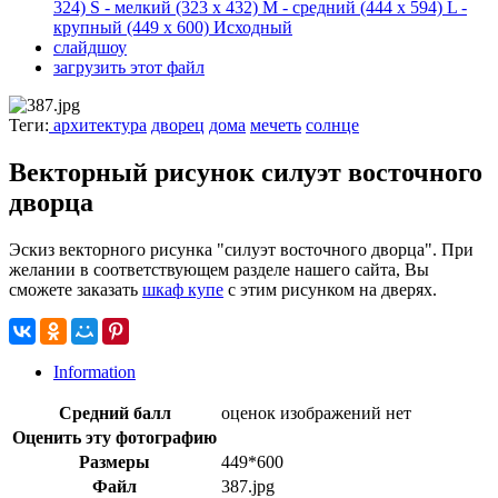
324)
S - мелкий
(323 x 432)
M - средний
(444 x 594)
L -
крупный
(449 x 600)
Исходный
слайдшоу
загрузить этот файл
Теги:
архитектура
дворец
дома
мечеть
солнце
Векторный рисунок силуэт восточного
дворца
Эскиз векторного рисунка "силуэт восточного дворца". При
желании в соответствующем разделе нашего сайта, Вы
сможете заказать
шкаф купе
с этим рисунком на дверях.
Information
Средний балл
оценок изображений нет
Оценить эту фотографию
Размеры
449*600
Файл
387.jpg