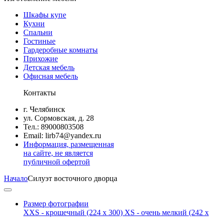
Шкафы купе
Кухни
Спальни
Гостиные
Гардеробные комнаты
Прихожие
Детская мебель
Офисная мебель
Контакты
г. Челябинск
ул. Сормовская, д. 28
Тел.: 89000803508
Email: lirb74@yandex.ru
Информация, размещенная
на сайте, не является
публичной офертой
Начало
Силуэт восточного дворца
Размер фотографии
XXS - крошечный
(224 x 300)
XS - очень мелкий
(242 x