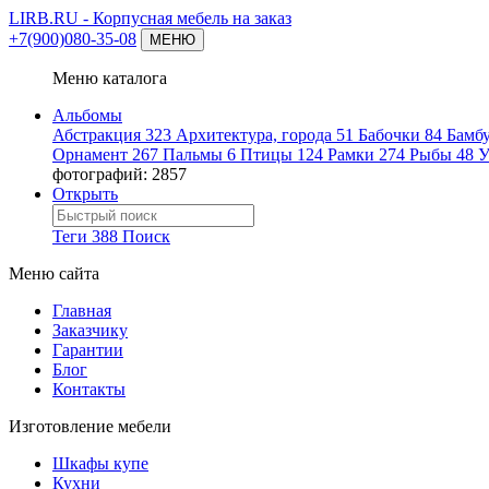
LIRB.RU
- Корпусная мебель на заказ
+7(900)080-35-08
МЕНЮ
Меню каталога
Альбомы
Абстракция
323
Архитектура, города
51
Бабочки
84
Бамб
Орнамент
267
Пальмы
6
Птицы
124
Рамки
274
Рыбы
48
У
фотографий: 2857
Открыть
Теги
388
Поиск
Меню сайта
Главная
Заказчику
Гарантии
Блог
Контакты
Изготовление мебели
Шкафы купе
Кухни