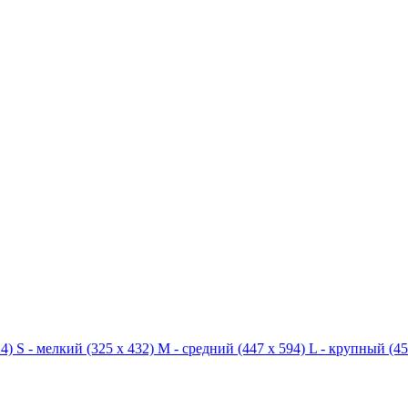
4)
S - мелкий
(325 x 432)
M - средний
(447 x 594)
L - крупный
(45