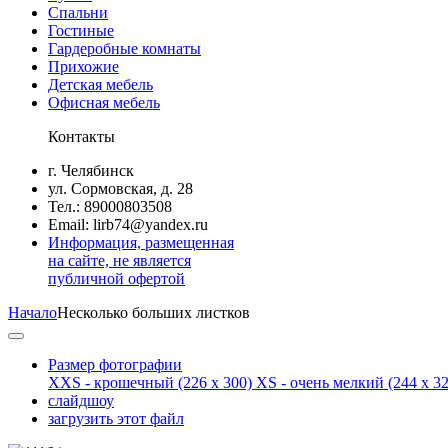
Спальни
Гостиные
Гардеробные комнаты
Прихожие
Детская мебель
Офисная мебель
Контакты
г. Челябинск
ул. Сормовская, д. 28
Тел.: 89000803508
Email: lirb74@yandex.ru
Информация, размещенная
на сайте, не является
публичной офертой
Начало
Несколько больших листков
Размер фотографии
XXS - крошечный
(226 x 300)
XS - очень мелкий
(244 x 32
слайдшоу
загрузить этот файл