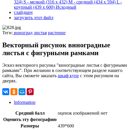
324)
S - мелкий
(316 x 432)
M - средний
(434 x 594)
L -
крупный
(439 x 600)
Исходный
слайдшоу
загрузить этот файл
Теги:
виноград
листья
растение
Векторный рисунок виноградные
листья с фигурными рамками
Эскиз векторного рисунка "виноградные листья с фигурными
рамками". При желании в соответствующем разделе нашего
сайта, Вы сможете заказать
шкаф купе
с этим рисунком на
дверях.
Information
Средний балл
оценок изображений нет
Оценить эту фотографию
Размеры
439*600