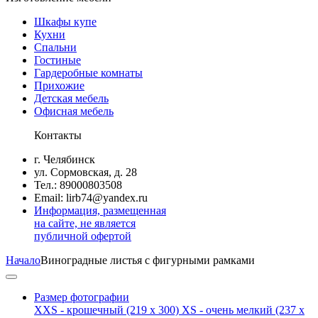
Шкафы купе
Кухни
Спальни
Гостиные
Гардеробные комнаты
Прихожие
Детская мебель
Офисная мебель
Контакты
г. Челябинск
ул. Сормовская, д. 28
Тел.: 89000803508
Email: lirb74@yandex.ru
Информация, размещенная
на сайте, не является
публичной офертой
Начало
Виноградные листья с фигурными рамками
Размер фотографии
XXS - крошечный
(219 x 300)
XS - очень мелкий
(237 x