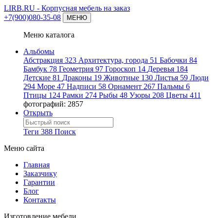
LIRB.RU
- Корпусная мебель на заказ
+7(900)080-35-08
МЕНЮ
Меню каталога
Альбомы
Абстракция
323
Архитектура, города
51
Бабочки
84
Бамбук
78
Геометрия
97
Гороскоп
14
Деревья
184
Детские
81
Драконы
19
Животные
130
Листья
59
Люди
294
Море
47
Надписи
58
Орнамент
267
Пальмы
6
Птицы
124
Рамки
274
Рыбы
48
Узоры
208
Цветы
411
фотографий: 2857
Открыть
Теги
388
Поиск
Меню сайта
Главная
Заказчику
Гарантии
Блог
Контакты
Изготовление мебели