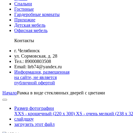
Спальни
Гостиные
Гардеробные комнаты
Прихожие
Детская мебель
Офисная мебель
Контакты
г. Челябинск
ул. Сормовская, д. 28
Тел.: 89000803508
Email: lirb74@yandex.ru
Информация, размещенная
на сайте, не является
публичной офертой
Начало
Рамка в виде стеклянных дверей с цветами
Размер фотографии
XXS - крошечный
(220 x 300)
XS - очень мелкий
(238 x 32
слайдшоу
загрузить этот файл