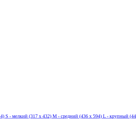
4)
S - мелкий
(317 x 432)
M - средний
(436 x 594)
L - крупный
(44