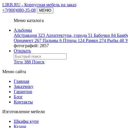
LIRB.RU
- Корпусная мебель на заказ
+7(900)080-35-08
МЕНЮ
Меню каталога
Альбомы
Абстракция
323
Архитектура, города
51
Бабочки
84
Бамб
Орнамент
267
Пальмы
6
Птицы
124
Рамки
274
Рыбы
48
У
фотографий: 2857
Открыть
Теги
388
Поиск
Меню сайта
Главная
Заказчику
Гарантии
Блог
Контакты
Изготовление мебели
Шкафы купе
Кухни