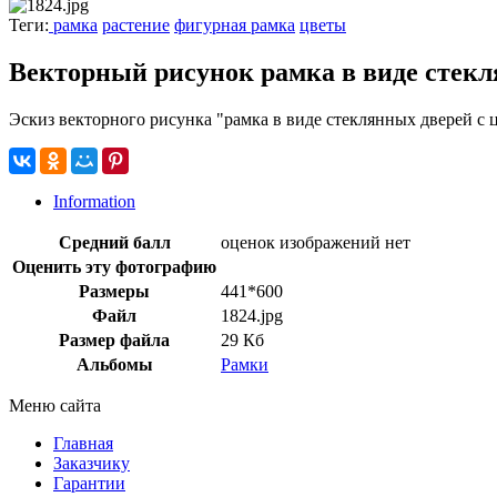
Теги:
рамка
растение
фигурная рамка
цветы
Векторный рисунок рамка в виде стекл
Эскиз векторного рисунка "рамка в виде стеклянных дверей с 
Information
Средний балл
оценок изображений нет
Оценить эту фотографию
Размеры
441*600
Файл
1824.jpg
Размер файла
29 Кб
Альбомы
Рамки
Меню сайта
Главная
Заказчику
Гарантии