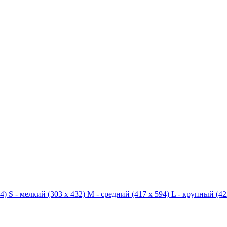
4)
S - мелкий
(303 x 432)
M - средний
(417 x 594)
L - крупный
(42