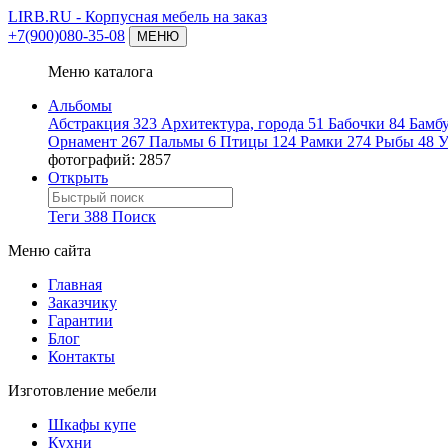
LIRB.RU
- Корпусная мебель на заказ
+7(900)080-35-08
МЕНЮ
Меню каталога
Альбомы
Абстракция
323
Архитектура, города
51
Бабочки
84
Бамб
Орнамент
267
Пальмы
6
Птицы
124
Рамки
274
Рыбы
48
У
фотографий: 2857
Открыть
Теги
388
Поиск
Меню сайта
Главная
Заказчику
Гарантии
Блог
Контакты
Изготовление мебели
Шкафы купе
Кухни