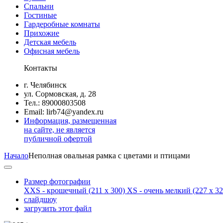
Спальни
Гостиные
Гардеробные комнаты
Прихожие
Детская мебель
Офисная мебель
Контакты
г. Челябинск
ул. Сормовская, д. 28
Тел.: 89000803508
Email: lirb74@yandex.ru
Информация, размещенная
на сайте, не является
публичной офертой
Начало
Неполная овальная рамка с цветами и птицами
Размер фотографии
XXS - крошечный
(211 x 300)
XS - очень мелкий
(227 x 32
слайдшоу
загрузить этот файл