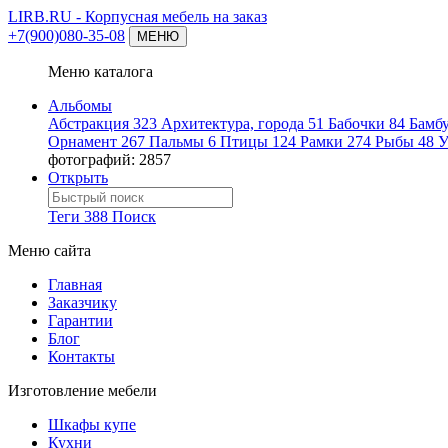
LIRB.RU
- Корпусная мебель на заказ
+7(900)080-35-08
МЕНЮ
Меню каталога
Альбомы
Абстракция
323
Архитектура, города
51
Бабочки
84
Бамб
Орнамент
267
Пальмы
6
Птицы
124
Рамки
274
Рыбы
48
У
фотографий: 2857
Открыть
Теги
388
Поиск
Меню сайта
Главная
Заказчику
Гарантии
Блог
Контакты
Изготовление мебели
Шкафы купе
Кухни