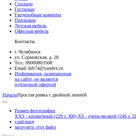
Спальни
Гостиные
Гардеробные комнаты
Прихожие
Детская мебель
Офисная мебель
Контакты
г. Челябинск
ул. Сормовская, д. 28
Тел.: 89000803508
Email: lirb74@yandex.ru
Информация, размещенная
на сайте, не является
публичной офертой
Начало
Простая рамка с двойной линией
Размер фотографии
XXS - крошечный
(228 x 300)
XS - очень мелкий
(246 x 32
слайдшоу
загрузить этот файл