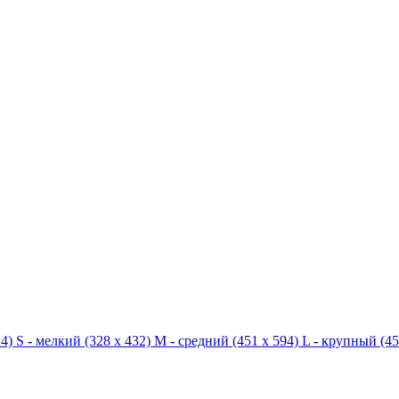
4)
S - мелкий
(328 x 432)
M - средний
(451 x 594)
L - крупный
(45