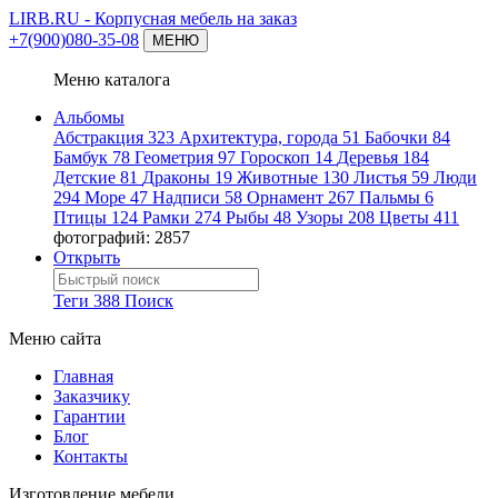
LIRB.RU
- Корпусная мебель на заказ
+7(900)080-35-08
МЕНЮ
Меню каталога
Альбомы
Абстракция
323
Архитектура, города
51
Бабочки
84
Бамбук
78
Геометрия
97
Гороскоп
14
Деревья
184
Детские
81
Драконы
19
Животные
130
Листья
59
Люди
294
Море
47
Надписи
58
Орнамент
267
Пальмы
6
Птицы
124
Рамки
274
Рыбы
48
Узоры
208
Цветы
411
фотографий: 2857
Открыть
Теги
388
Поиск
Меню сайта
Главная
Заказчику
Гарантии
Блог
Контакты
Изготовление мебели