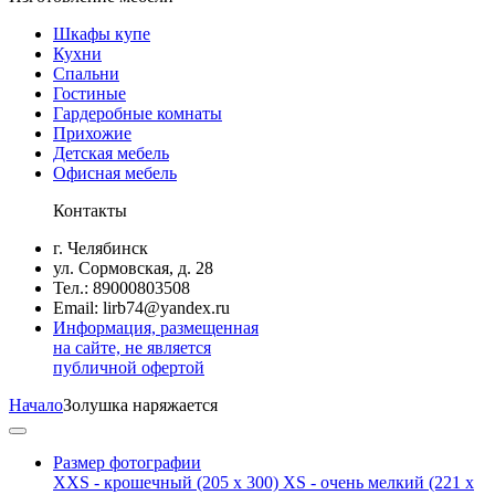
Шкафы купе
Кухни
Спальни
Гостиные
Гардеробные комнаты
Прихожие
Детская мебель
Офисная мебель
Контакты
г. Челябинск
ул. Сормовская, д. 28
Тел.: 89000803508
Email: lirb74@yandex.ru
Информация, размещенная
на сайте, не является
публичной офертой
Начало
Золушка наряжается
Размер фотографии
XXS - крошечный
(205 x 300)
XS - очень мелкий
(221 x