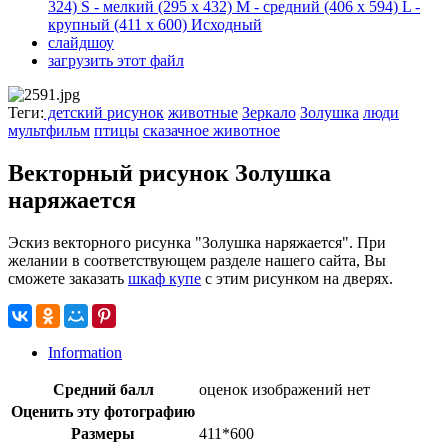
324)
S - мелкий
(295 x 432)
M - средний
(406 x 594)
L -
крупный
(411 x 600)
Исходный
слайдшоу
загрузить этот файл
Теги:
детский рисунок
животные
Зеркало
Золушка
люди
мультфильм
птицы
сказачное животное
Векторный рисунок Золушка
наряжается
Эскиз векторного рисунка "Золушка наряжается". При
желании в соответствующем разделе нашего сайта, Вы
сможете заказать
шкаф купе
с этим рисунком на дверях.
Information
Средний балл
оценок изображений нет
Оценить эту фотографию
Размеры
411*600