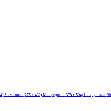
4)
S - мелкий
(275 x 432)
M - средний
(378 x 594)
L - крупный
(38