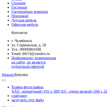
Спальни
Гостиные
Гардеробные комнаты
Прихожие
Детская мебель
Офисная мебель
Контакты
г. Челябинск
ул. Сормовская, д. 28
Тел.: 89000803508
Email: lirb74@yandex.ru
Информация, размещенная
на сайте, не является
публичной офертой
Начало
Девушка
Размер фотографии
XXS - крошечный
(191 x 300)
XS - очень мелкий
(206 x 32
слайдшоу
загрузить этот файл