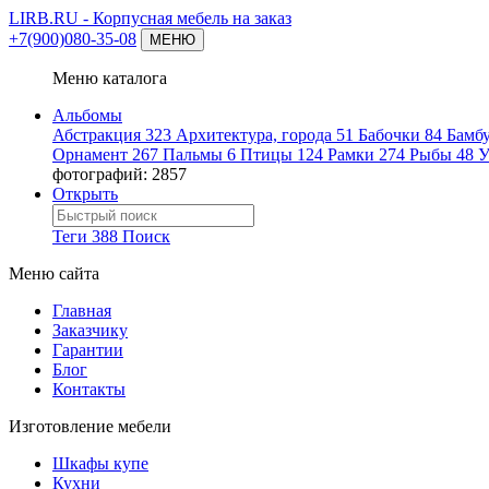
LIRB.RU
- Корпусная мебель на заказ
+7(900)080-35-08
МЕНЮ
Меню каталога
Альбомы
Абстракция
323
Архитектура, города
51
Бабочки
84
Бамб
Орнамент
267
Пальмы
6
Птицы
124
Рамки
274
Рыбы
48
У
фотографий: 2857
Открыть
Теги
388
Поиск
Меню сайта
Главная
Заказчику
Гарантии
Блог
Контакты
Изготовление мебели
Шкафы купе
Кухни