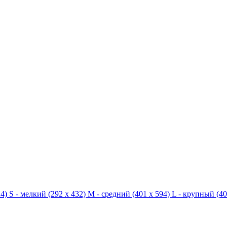
4)
S - мелкий
(292 x 432)
M - средний
(401 x 594)
L - крупный
(40