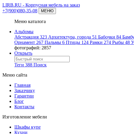
LIRB.RU
- Корпусная мебель на заказ
+7(900)080-35-08
МЕНЮ
Меню каталога
Альбомы
Абстракция
323
Архитектура, города
51
Бабочки
84
Бамб
Орнамент
267
Пальмы
6
Птицы
124
Рамки
274
Рыбы
48
У
фотографий: 2857
Открыть
Теги
388
Поиск
Меню сайта
Главная
Заказчику
Гарантии
Блог
Контакты
Изготовление мебели
Шкафы купе
Кухни