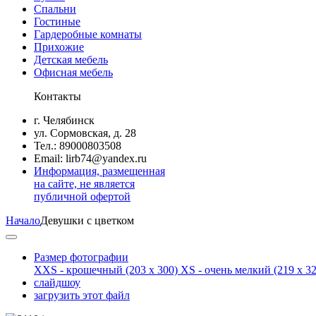
Спальни
Гостиные
Гардеробные комнаты
Прихожие
Детская мебель
Офисная мебель
Контакты
г. Челябинск
ул. Сормовская, д. 28
Тел.: 89000803508
Email: lirb74@yandex.ru
Информация, размещенная
на сайте, не является
публичной офертой
Начало
Девушки с цветком
Размер фотографии
XXS - крошечный
(203 x 300)
XS - очень мелкий
(219 x 32
слайдшоу
загрузить этот файл