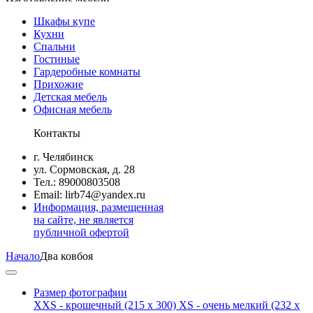
Шкафы купе
Кухни
Спальни
Гостиные
Гардеробные комнаты
Прихожие
Детская мебель
Офисная мебель
Контакты
г. Челябинск
ул. Сормовская, д. 28
Тел.: 89000803508
Email: lirb74@yandex.ru
Информация, размещенная
на сайте, не является
публичной офертой
Начало
Два ковбоя
Размер фотографии
XXS - крошечный
(215 x 300)
XS - очень мелкий
(232 x