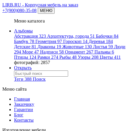
LIRB.RU
- Корпусная мебель на заказ
+7(900)080-35-08
МЕНЮ
Меню каталога
Альбомы
Абстракция
323
Архитектура, города
51
Бабочки
84
Бамбук
78
Геометрия
97
Гороскоп
14
Деревья
184
Детские
81
Драконы
19
Животные
130
Листья
59
Люди
294
Море
47
Надписи
58
Орнамент
267
Пальмы
6
Птицы
124
Рамки
274
Рыбы
48
Узоры
208
Цветы
411
фотографий: 2857
Открыть
Теги
388
Поиск
Меню сайта
Главная
Заказчику
Гарантии
Блог
Контакты
Изготовление мебели