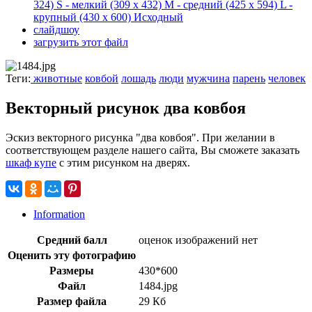
324)
S - мелкий
(309 x 432)
M - средний
(425 x 594)
L -
крупный
(430 x 600)
Исходный
слайдшоу
загрузить этот файл
Теги:
животные
ковбой
лошадь
люди
мужчина
парень
человек
Векторный рисунок два ковбоя
Эскиз векторного рисунка "два ковбоя". При желании в
соответствующем разделе нашего сайта, Вы сможете заказать
шкаф купе
с этим рисунком на дверях.
Information
Средний балл
оценок изображений нет
Оценить эту фотографию
Размеры
430*600
Файл
1484.jpg
Размер файла
29 Кб