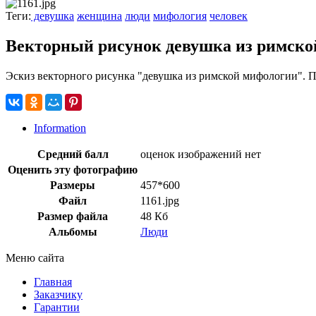
Теги:
девушка
женщина
люди
мифология
человек
Векторный рисунок девушка из римск
Эскиз векторного рисунка "девушка из римской мифологии". П
Information
Средний балл
оценок изображений нет
Оценить эту фотографию
Размеры
457*600
Файл
1161.jpg
Размер файла
48 Кб
Альбомы
Люди
Меню сайта
Главная
Заказчику
Гарантии