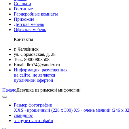
Спальни
Гостиные
Гардеробные комнаты
Прихожие
Детская мебель
Офисная мебель
Контакты
г. Челябинск
ул. Сормовская, д. 28
Тел.: 89000803508
Email: lirb74@yandex.ru
Информация, размещенная
на сайте, не является
публичной офертой
Начало
Девушка из римской мифологии
Размер фотографии
XXS - крошечный
(228 x 300)
XS - очень мелкий
(246 x 32
слайдшоу
загрузить этот файл