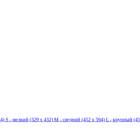
4)
S - мелкий
(329 x 432)
M - средний
(452 x 594)
L - крупный
(45