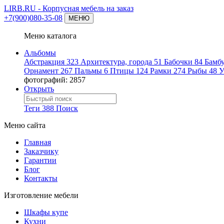
LIRB.RU
- Корпусная мебель на заказ
+7(900)080-35-08
МЕНЮ
Меню каталога
Альбомы
Абстракция
323
Архитектура, города
51
Бабочки
84
Бамб
Орнамент
267
Пальмы
6
Птицы
124
Рамки
274
Рыбы
48
У
фотографий: 2857
Открыть
Теги
388
Поиск
Меню сайта
Главная
Заказчику
Гарантии
Блог
Контакты
Изготовление мебели
Шкафы купе
Кухни