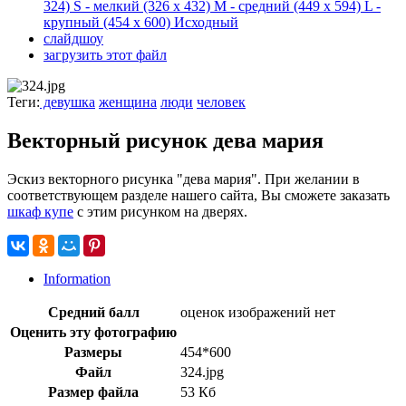
324)
S - мелкий
(326 x 432)
M - средний
(449 x 594)
L -
крупный
(454 x 600)
Исходный
слайдшоу
загрузить этот файл
Теги:
девушка
женщина
люди
человек
Векторный рисунок дева мария
Эскиз векторного рисунка "дева мария". При желании в
соответствующем разделе нашего сайта, Вы сможете заказать
шкаф купе
с этим рисунком на дверях.
Information
Средний балл
оценок изображений нет
Оценить эту фотографию
Размеры
454*600
Файл
324.jpg
Размер файла
53 Кб