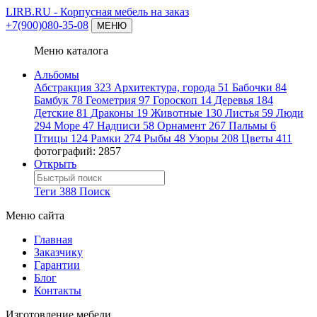
LIRB.RU
- Корпусная мебель на заказ
+7(900)080-35-08
МЕНЮ
Меню каталога
Альбомы
Абстракция
323
Архитектура, города
51
Бабочки
84
Бамбук
78
Геометрия
97
Гороскоп
14
Деревья
184
Детские
81
Драконы
19
Животные
130
Листья
59
Люди
294
Море
47
Надписи
58
Орнамент
267
Пальмы
6
Птицы
124
Рамки
274
Рыбы
48
Узоры
208
Цветы
411
фотографий: 2857
Открыть
Теги
388
Поиск
Меню сайта
Главная
Заказчику
Гарантии
Блог
Контакты
Изготовление мебели