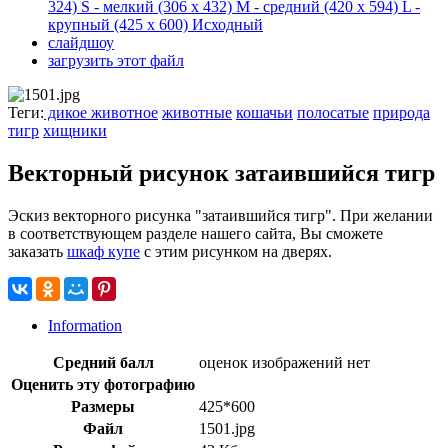
324)
S - мелкий
(306 x 432)
M - средний
(420 x 594)
L -
крупный
(425 x 600)
Исходный
слайдшоу
загрузить этот файл
Теги:
дикое животное
животные
кошачьи
полосатые
природа
тигр
хищники
Векторный рисунок затаившийся тигр
Эскиз векторного рисунка "затаившийся тигр". При желании
в соответствующем разделе нашего сайта, Вы сможете
заказать
шкаф купе
с этим рисунком на дверях.
Information
Средний балл
оценок изображений нет
Оценить эту фотографию
Размеры
425*600
Файл
1501.jpg