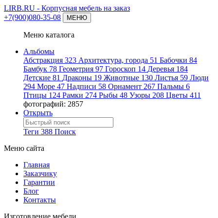
LIRB.RU
- Корпусная мебель на заказ
+7(900)080-35-08
МЕНЮ
Меню каталога
Альбомы
Абстракция
323
Архитектура, города
51
Бабочки
84
Бамбук
78
Геометрия
97
Гороскоп
14
Деревья
184
Детские
81
Драконы
19
Животные
130
Листья
59
Люди
294
Море
47
Надписи
58
Орнамент
267
Пальмы
6
Птицы
124
Рамки
274
Рыбы
48
Узоры
208
Цветы
411
фотографий: 2857
Открыть
Теги
388
Поиск
Меню сайта
Главная
Заказчику
Гарантии
Блог
Контакты
Изготовление мебели