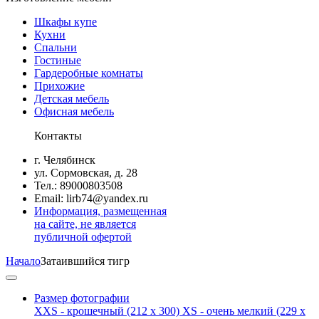
Шкафы купе
Кухни
Спальни
Гостиные
Гардеробные комнаты
Прихожие
Детская мебель
Офисная мебель
Контакты
г. Челябинск
ул. Сормовская, д. 28
Тел.: 89000803508
Email: lirb74@yandex.ru
Информация, размещенная
на сайте, не является
публичной офертой
Начало
Затаившийся тигр
Размер фотографии
XXS - крошечный
(212 x 300)
XS - очень мелкий
(229 x