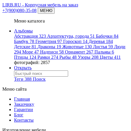
LIRB.RU
- Корпусная мебель на заказ
+7(900)080-35-08
МЕНЮ
Меню каталога
Альбомы
Абстракция
323
Архитектура, города
51
Бабочки
84
Бамбук
78
Геометрия
97
Гороскоп
14
Деревья
184
Детские
81
Драконы
19
Животные
130
Листья
59
Люди
294
Море
47
Надписи
58
Орнамент
267
Пальмы
6
Птицы
124
Рамки
274
Рыбы
48
Узоры
208
Цветы
411
фотографий: 2857
Открыть
Теги
388
Поиск
Меню сайта
Главная
Заказчику
Гарантии
Блог
Контакты
Изготовление мебели