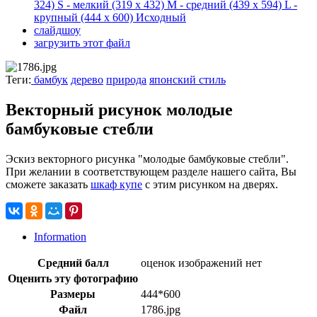
324)
S - мелкий
(319 x 432)
M - средний
(439 x 594)
L -
крупный
(444 x 600)
Исходный
слайдшоу
загрузить этот файл
Теги:
бамбук
дерево
природа
японский стиль
Векторный рисунок молодые
бамбуковые стебли
Эскиз векторного рисунка "молодые бамбуковые стебли".
При желании в соответствующем разделе нашего сайта, Вы
сможете заказать
шкаф купе
с этим рисунком на дверях.
Information
Средний балл
оценок изображений нет
Оценить эту фотографию
Размеры
444*600
Файл
1786.jpg