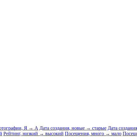
отографии, Я → А
Дата создания, новые → старые
Дата создани
й
Рейтинг, низкий → высокий
Посещения, много → мало
Посещ