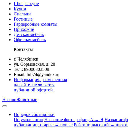
Шкафы купе
Кухни
Спальни
Гостиные
Гардеробные комнаты
Прихожие
Детская мебель
Офисная мебель
Контакты
г. Челябинск
ул. Сормовская, д. 28
Тел.: 89000803508
Email: lirb74@yandex.ru
Информация, размещенная
на сайте, не является
публичной офертой
Начало
Животные
Порядок сортировки
По умолчанию
Название фотографии, А → Я
Название ф
публикации, старые → новые
Рейтинг, высокий → низки