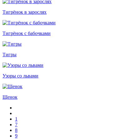
Тигрёнок в зарослях
Тигрёнок с бабочками
Тигры
Узоры со львами
Щенок
1
7
8
9