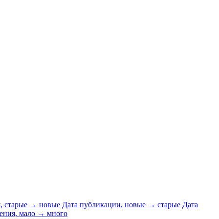
я, старые → новые
Дата публикации, новые → старые
Дата
ения, мало → много