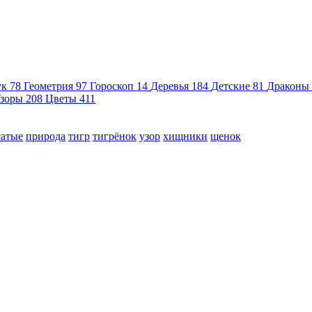
ук
78
Геометрия
97
Гороскоп
14
Деревья
184
Детские
81
Драконы
зоры
208
Цветы
411
сатые
природа
тигр
тигрёнок
узор
хищники
щенок