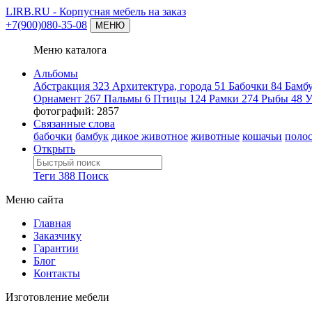
LIRB.RU
- Корпусная мебель на заказ
+7(900)080-35-08
МЕНЮ
Меню каталога
Альбомы
Абстракция
323
Архитектура, города
51
Бабочки
84
Бамб
Орнамент
267
Пальмы
6
Птицы
124
Рамки
274
Рыбы
48
У
фотографий: 2857
Связанные слова
бабочки
бамбук
дикое животное
животные
кошачьи
поло
Открыть
Теги
388
Поиск
Меню сайта
Главная
Заказчику
Гарантии
Блог
Контакты
Изготовление мебели