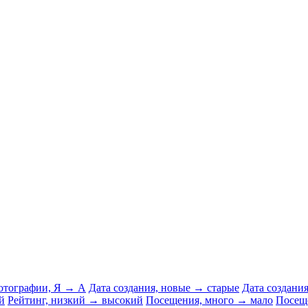
отографии, Я → А
Дата создания, новые → старые
Дата создани
й
Рейтинг, низкий → высокий
Посещения, много → мало
Посещ