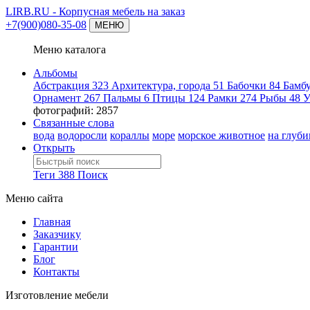
LIRB.RU
- Корпусная мебель на заказ
+7(900)080-35-08
МЕНЮ
Меню каталога
Альбомы
Абстракция
323
Архитектура, города
51
Бабочки
84
Бамб
Орнамент
267
Пальмы
6
Птицы
124
Рамки
274
Рыбы
48
У
фотографий: 2857
Связанные слова
вода
водоросли
кораллы
море
морское животное
на глуби
Открыть
Теги
388
Поиск
Меню сайта
Главная
Заказчику
Гарантии
Блог
Контакты
Изготовление мебели