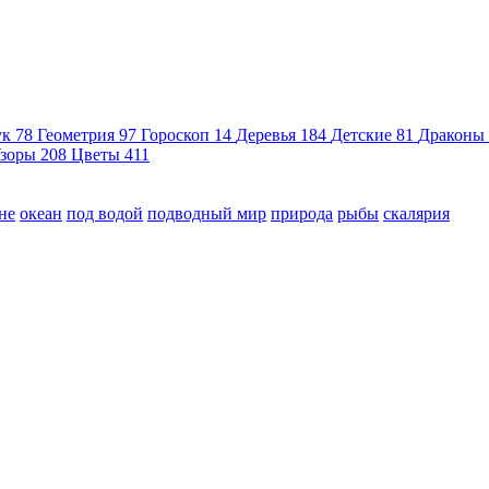
ук
78
Геометрия
97
Гороскоп
14
Деревья
184
Детские
81
Драконы
зоры
208
Цветы
411
не
океан
под водой
подводный мир
природа
рыбы
скалярия