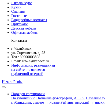
Шкафы купе
Кухни
Спальни
Гостиные
Гардеробные комнаты
Прихожие
Детская мебель
Офисная мебель
Контакты
г. Челябинск
ул. Сормовская, д. 28
Тел.: 89000803508
Email: lirb74@yandex.ru
Информация, размещенная
на сайте, не является
публичной офертой
Начало
Рыбы
Порядок сортировки
По умолчанию
Название фотографии, А → Я
Название ф
публикации, старые → новые
Рейтинг, высокий → низки