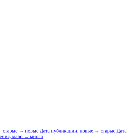
я, старые → новые
Дата публикации, новые → старые
Дата
ения, мало → много