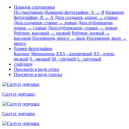
Порядок сортировки
По умолчанию
Название фотографии, А → Я
Название
фотографии, Я → А
Дата создания, новые → старые
Дата создания, старые → новые
Дата публикации,
новые → старые
Дата публикации, старые → новые
Рейтинг, высокий → низкий
Рейтинг, низкий →
высокий
Посещения, много → мало
Посещения, мало →
много
Размер фотографии
Квадрат
Миниатюра
XXS - крошечный
XS - очень
мелкий
S - мелкий
M - средний
L - крупный
слайдшоу
Просмотр в виде сетки
Просмотр в виде списка
Силуэт девушки
Силуэт девушки