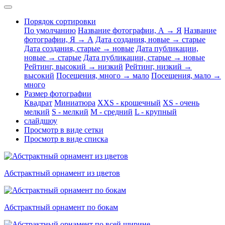
Порядок сортировки
По умолчанию
Название фотографии, А → Я
Название
фотографии, Я → А
Дата создания, новые → старые
Дата создания, старые → новые
Дата публикации,
новые → старые
Дата публикации, старые → новые
Рейтинг, высокий → низкий
Рейтинг, низкий →
высокий
Посещения, много → мало
Посещения, мало →
много
Размер фотографии
Квадрат
Миниатюра
XXS - крошечный
XS - очень
мелкий
S - мелкий
M - средний
L - крупный
слайдшоу
Просмотр в виде сетки
Просмотр в виде списка
Абстрактный орнамент из цветов
Абстрактный орнамент по бокам