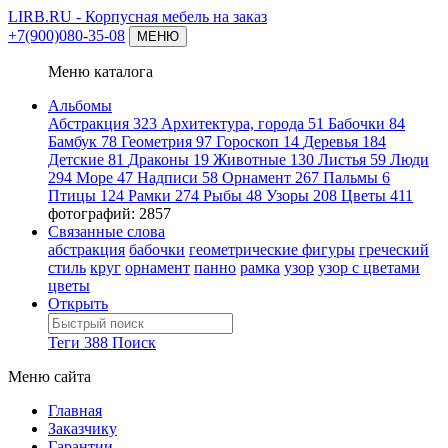
LIRB.RU
- Корпусная мебель на заказ
+7(900)080-35-08
МЕНЮ
Меню каталога
Альбомы
Абстракция
323
Архитектура, города
51
Бабочки
84
Бамбук
78
Геометрия
97
Гороскоп
14
Деревья
184
Детские
81
Драконы
19
Животные
130
Листья
59
Люди
294
Море
47
Надписи
58
Орнамент
267
Пальмы
6
Птицы
124
Рамки
274
Рыбы
48
Узоры
208
Цветы
411
фотографий: 2857
Связанные слова
абстракция
бабочки
геометрические фигуры
греческий
стиль
круг
орнамент
панно
рамка
узор
узор с цветами
цветы
Открыть
Теги
388
Поиск
Меню сайта
Главная
Заказчику
Гарантии