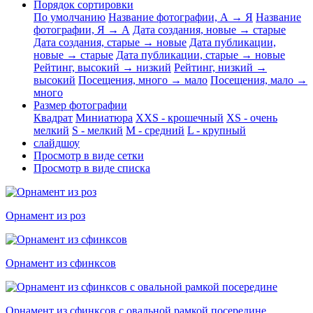
Порядок сортировки
По умолчанию
Название фотографии, А → Я
Название
фотографии, Я → А
Дата создания, новые → старые
Дата создания, старые → новые
Дата публикации,
новые → старые
Дата публикации, старые → новые
Рейтинг, высокий → низкий
Рейтинг, низкий →
высокий
Посещения, много → мало
Посещения, мало →
много
Размер фотографии
Квадрат
Миниатюра
XXS - крошечный
XS - очень
мелкий
S - мелкий
M - средний
L - крупный
слайдшоу
Просмотр в виде сетки
Просмотр в виде списка
Орнамент из роз
Орнамент из сфинксов
Орнамент из сфинксов с овальной рамкой посередине