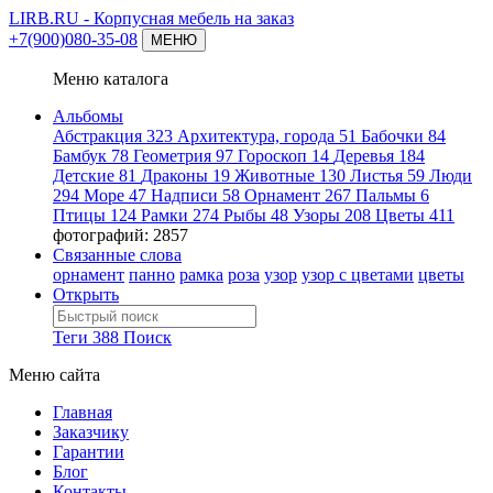
LIRB.RU
- Корпусная мебель на заказ
+7(900)080-35-08
МЕНЮ
Меню каталога
Альбомы
Абстракция
323
Архитектура, города
51
Бабочки
84
Бамбук
78
Геометрия
97
Гороскоп
14
Деревья
184
Детские
81
Драконы
19
Животные
130
Листья
59
Люди
294
Море
47
Надписи
58
Орнамент
267
Пальмы
6
Птицы
124
Рамки
274
Рыбы
48
Узоры
208
Цветы
411
фотографий: 2857
Связанные слова
орнамент
панно
рамка
роза
узор
узор с цветами
цветы
Открыть
Теги
388
Поиск
Меню сайта
Главная
Заказчику
Гарантии
Блог
Контакты