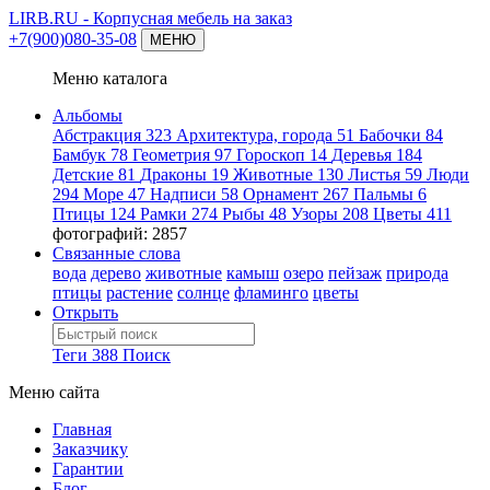
LIRB.RU
- Корпусная мебель на заказ
+7(900)080-35-08
МЕНЮ
Меню каталога
Альбомы
Абстракция
323
Архитектура, города
51
Бабочки
84
Бамбук
78
Геометрия
97
Гороскоп
14
Деревья
184
Детские
81
Драконы
19
Животные
130
Листья
59
Люди
294
Море
47
Надписи
58
Орнамент
267
Пальмы
6
Птицы
124
Рамки
274
Рыбы
48
Узоры
208
Цветы
411
фотографий: 2857
Связанные слова
вода
дерево
животные
камыш
озеро
пейзаж
природа
птицы
растение
солнце
фламинго
цветы
Открыть
Теги
388
Поиск
Меню сайта
Главная
Заказчику
Гарантии
Блог