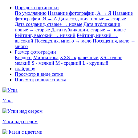
Порядок сортировки
По умолчанию
Название фотографии, А → Я
Название
фотографии, Я → А
Дата создания, новые → старые
Дата создания, старые → новые
Дата публикации,
новые → старые
Дата публикации, старые → новые
Рейтинг, высокий → низкий
Рейтинг, низкий →
высокий
Посещения, много → мало
Посещения, мало →
много
Размер фотографии
Квадрат
Миниатюра
XXS - крошечный
XS - очень
мелкий
S - мелкий
M - средний
L - крупный
слайдшоу
Просмотр в виде сетки
Просмотр в виде списка
Утка
Утки над озером