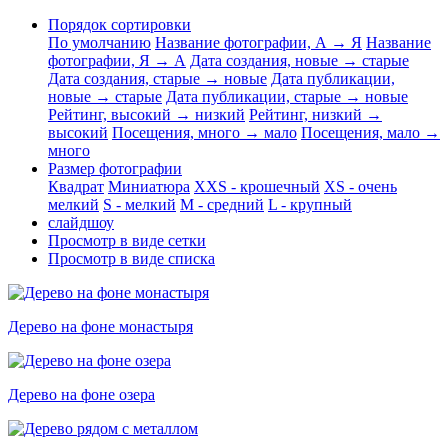
Порядок сортировки
По умолчанию
Название фотографии, А → Я
Название
фотографии, Я → А
Дата создания, новые → старые
Дата создания, старые → новые
Дата публикации,
новые → старые
Дата публикации, старые → новые
Рейтинг, высокий → низкий
Рейтинг, низкий →
высокий
Посещения, много → мало
Посещения, мало →
много
Размер фотографии
Квадрат
Миниатюра
XXS - крошечный
XS - очень
мелкий
S - мелкий
M - средний
L - крупный
слайдшоу
Просмотр в виде сетки
Просмотр в виде списка
Дерево на фоне монастыря
Дерево на фоне озера