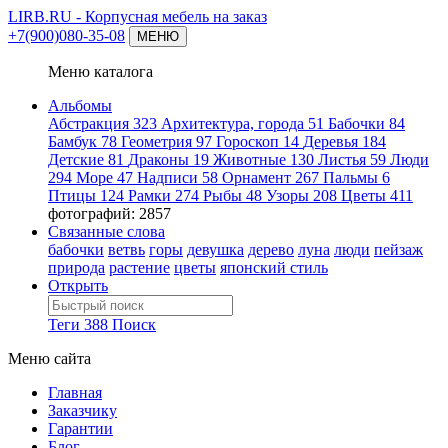
LIRB.RU
- Корпусная мебель на заказ
+7(900)080-35-08
МЕНЮ
Меню каталога
Альбомы
Абстракция
323
Архитектура, города
51
Бабочки
84
Бамбук
78
Геометрия
97
Гороскоп
14
Деревья
184
Детские
81
Драконы
19
Животные
130
Листья
59
Люди
294
Море
47
Надписи
58
Орнамент
267
Пальмы
6
Птицы
124
Рамки
274
Рыбы
48
Узоры
208
Цветы
411
фотографий: 2857
Связанные слова
бабочки
ветвь
горы
девушка
дерево
луна
люди
пейзаж
природа
растение
цветы
японский стиль
Открыть
Теги
388
Поиск
Меню сайта
Главная
Заказчику
Гарантии
Блог