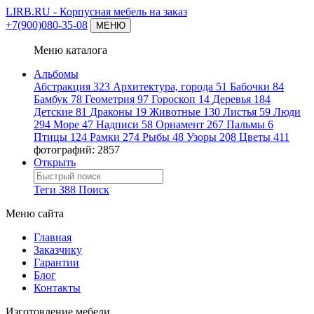
LIRB.RU
- Корпусная мебель на заказ
+7(900)080-35-08
МЕНЮ
Меню каталога
Альбомы
Абстракция
323
Архитектура, города
51
Бабочки
84
Бамбук
78
Геометрия
97
Гороскоп
14
Деревья
184
Детские
81
Драконы
19
Животные
130
Листья
59
Люди
294
Море
47
Надписи
58
Орнамент
267
Пальмы
6
Птицы
124
Рамки
274
Рыбы
48
Узоры
208
Цветы
411
фотографий: 2857
Открыть
Теги
388
Поиск
Меню сайта
Главная
Заказчику
Гарантии
Блог
Контакты
Изготовление мебели