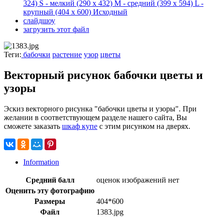
324)
S - мелкий
(290 x 432)
M - средний
(399 x 594)
L -
крупный
(404 x 600)
Исходный
слайдшоу
загрузить этот файл
Теги:
бабочки
растение
узор
цветы
Векторный рисунок бабочки цветы и
узоры
Эскиз векторного рисунка "бабочки цветы и узоры". При
желании в соответствующем разделе нашего сайта, Вы
сможете заказать
шкаф купе
с этим рисунком на дверях.
Information
Средний балл
оценок изображений нет
Оценить эту фотографию
Размеры
404*600
Файл
1383.jpg