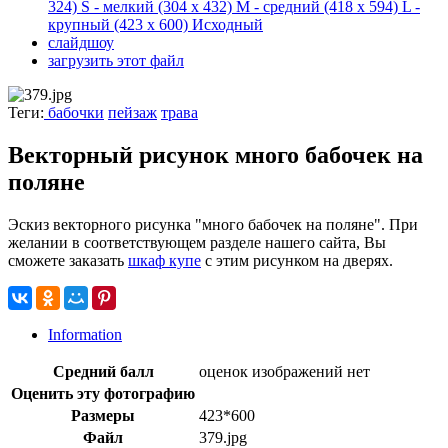
324)
S - мелкий
(304 x 432)
M - средний
(418 x 594)
L -
крупный
(423 x 600)
Исходный
слайдшоу
загрузить этот файл
Теги:
бабочки
пейзаж
трава
Векторный рисунок много бабочек на
поляне
Эскиз векторного рисунка "много бабочек на поляне". При
желании в соответствующем разделе нашего сайта, Вы
сможете заказать
шкаф купе
с этим рисунком на дверях.
Information
Средний балл
оценок изображений нет
Оценить эту фотографию
Размеры
423*600
Файл
379.jpg