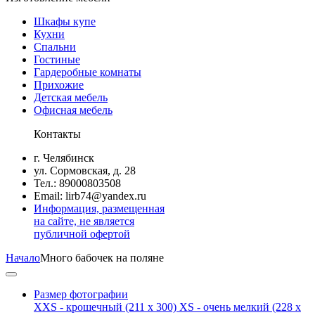
Шкафы купе
Кухни
Спальни
Гостиные
Гардеробные комнаты
Прихожие
Детская мебель
Офисная мебель
Контакты
г. Челябинск
ул. Сормовская, д. 28
Тел.: 89000803508
Email: lirb74@yandex.ru
Информация, размещенная
на сайте, не является
публичной офертой
Начало
Много бабочек на поляне
Размер фотографии
XXS - крошечный
(211 x 300)
XS - очень мелкий
(228 x