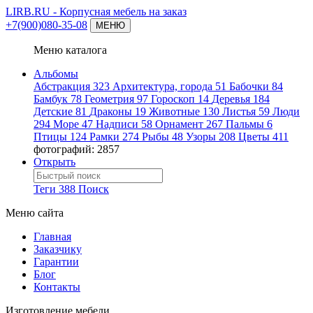
LIRB.RU
- Корпусная мебель на заказ
+7(900)080-35-08
МЕНЮ
Меню каталога
Альбомы
Абстракция
323
Архитектура, города
51
Бабочки
84
Бамбук
78
Геометрия
97
Гороскоп
14
Деревья
184
Детские
81
Драконы
19
Животные
130
Листья
59
Люди
294
Море
47
Надписи
58
Орнамент
267
Пальмы
6
Птицы
124
Рамки
274
Рыбы
48
Узоры
208
Цветы
411
фотографий: 2857
Открыть
Теги
388
Поиск
Меню сайта
Главная
Заказчику
Гарантии
Блог
Контакты
Изготовление мебели