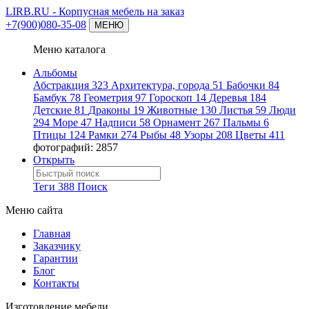
LIRB.RU
- Корпусная мебель на заказ
+7(900)080-35-08
МЕНЮ
Меню каталога
Альбомы
Абстракция
323
Архитектура, города
51
Бабочки
84
Бамбук
78
Геометрия
97
Гороскоп
14
Деревья
184
Детские
81
Драконы
19
Животные
130
Листья
59
Люди
294
Море
47
Надписи
58
Орнамент
267
Пальмы
6
Птицы
124
Рамки
274
Рыбы
48
Узоры
208
Цветы
411
фотографий: 2857
Открыть
Теги
388
Поиск
Меню сайта
Главная
Заказчику
Гарантии
Блог
Контакты
Изготовление мебели