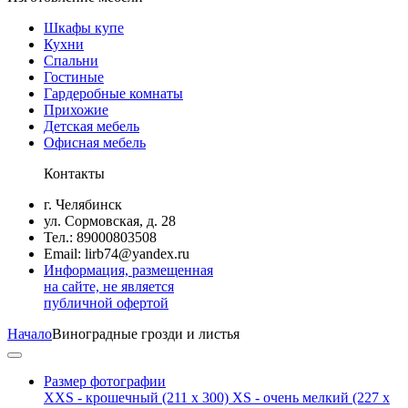
Шкафы купе
Кухни
Спальни
Гостиные
Гардеробные комнаты
Прихожие
Детская мебель
Офисная мебель
Контакты
г. Челябинск
ул. Сормовская, д. 28
Тел.: 89000803508
Email: lirb74@yandex.ru
Информация, размещенная
на сайте, не является
публичной офертой
Начало
Виноградные грозди и листья
Размер фотографии
XXS - крошечный
(211 x 300)
XS - очень мелкий
(227 x