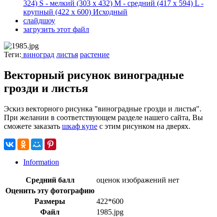
324)
S - мелкий
(303 x 432)
M - средний
(417 x 594)
L -
крупный
(422 x 600)
Исходный
слайдшоу
загрузить этот файл
Теги:
виноград
листья
растение
Векторный рисунок виноградные
грозди и листья
Эскиз векторного рисунка "виноградные грозди и листья".
При желании в соответствующем разделе нашего сайта, Вы
сможете заказать
шкаф купе
с этим рисунком на дверях.
Information
Средний балл
оценок изображений нет
Оценить эту фотографию
Размеры
422*600
Файл
1985.jpg