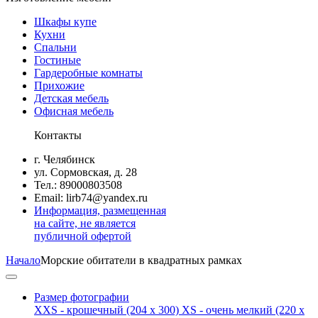
Шкафы купе
Кухни
Спальни
Гостиные
Гардеробные комнаты
Прихожие
Детская мебель
Офисная мебель
Контакты
г. Челябинск
ул. Сормовская, д. 28
Тел.: 89000803508
Email: lirb74@yandex.ru
Информация, размещенная
на сайте, не является
публичной офертой
Начало
Морские обитатели в квадратных рамках
Размер фотографии
XXS - крошечный
(204 x 300)
XS - очень мелкий
(220 x