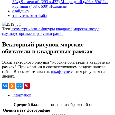
324)
S - мелкий
(293 x 432)
M - средний
(403 x 594)
L -
крупный
(408 x 600)
Исходный
слайдшоу
загрузить этот файл
Теги:
геометрические фигуры
квадраты
морская звезда
наутилус
орнамент
ракушки
рамка
Векторный рисунок морские
обитатели в квадратных рамках
Эскиз векторного рисунка "морские обитатели в квадратных
рамках". При желании в соответствующем разделе нашего
сайта, Вы сможете заказать
шкаф купе
с этим рисунком на
дверях.
Information
Средний балл
оценок изображений нет
Оценить эту фотографию