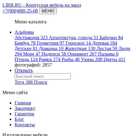
LIRB.RU
- Корпусная мебель на заказ
+7(900)080-35-08
МЕНЮ
Меню каталога
Альбомы
Абстракция
323
Архитектура, города
51
Бабочки
84
Бамбук
78
Геометрия
97
Гороскоп
14
Деревья
184
Детские
81
Драконы
19
Животные
130
Листья
59
Люди
294
Море
47
Надписи
58
Орнамент
267
Пальмы
6
Птицы
124
Рамки
274
Рыбы
48
Узоры
208
Цветы
411
фотографий: 2857
Открыть
Теги
388
Поиск
Меню сайта
Главная
Заказчику
Гарантии
Блог
Контакты
Изготовление мебели