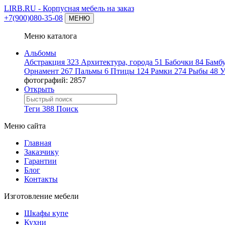
LIRB.RU
- Корпусная мебель на заказ
+7(900)080-35-08
МЕНЮ
Меню каталога
Альбомы
Абстракция
323
Архитектура, города
51
Бабочки
84
Бамб
Орнамент
267
Пальмы
6
Птицы
124
Рамки
274
Рыбы
48
У
фотографий: 2857
Открыть
Теги
388
Поиск
Меню сайта
Главная
Заказчику
Гарантии
Блог
Контакты
Изготовление мебели
Шкафы купе
Кухни