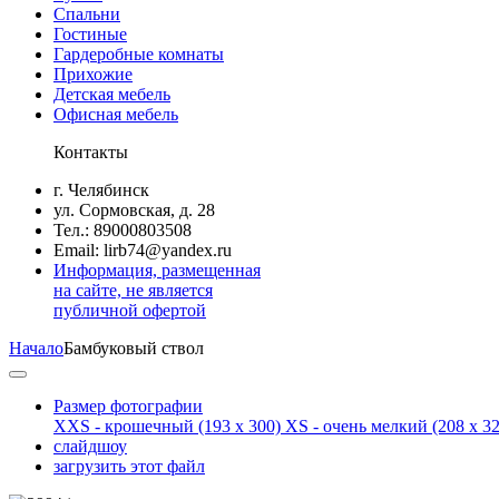
Спальни
Гостиные
Гардеробные комнаты
Прихожие
Детская мебель
Офисная мебель
Контакты
г. Челябинск
ул. Сормовская, д. 28
Тел.: 89000803508
Email: lirb74@yandex.ru
Информация, размещенная
на сайте, не является
публичной офертой
Начало
Бамбуковый ствол
Размер фотографии
XXS - крошечный
(193 x 300)
XS - очень мелкий
(208 x 32
слайдшоу
загрузить этот файл