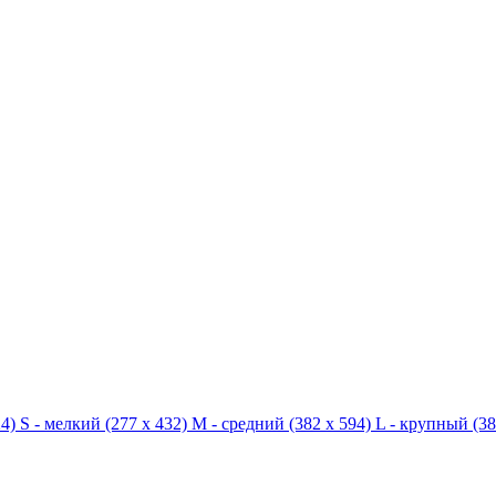
4)
S - мелкий
(277 x 432)
M - средний
(382 x 594)
L - крупный
(38