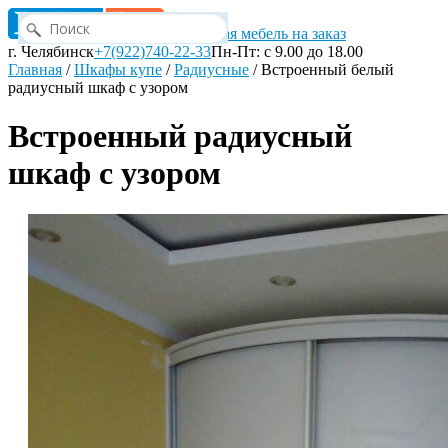
Корпусная мебель на заказ
г. Челябинск
+7(922)740-22-33
Пн-Пт: с 9.00 до 18.00
Главная
/
Шкафы купе
/
Радиусные
/
Встроенный белый
радиусный шкаф с узором
Встроенный радиусный
шкаф с узором