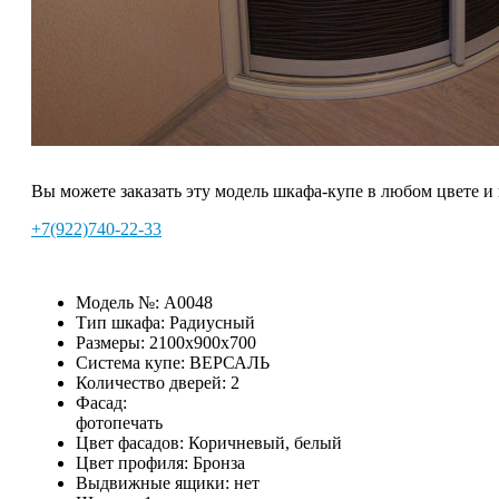
Вы можете заказать эту модель шкафа-купе в любом цвете и
+7(922)740-22-33
Модель №:
A0048
Тип шкафа:
Радиусный
Размеры:
2100х900х700
Система купе:
ВЕРСАЛЬ
Количество дверей:
2
Фасад:
фотопечать
Цвет фасадов:
Коричневый, белый
Цвет профиля:
Бронза
Выдвижные ящики:
нет